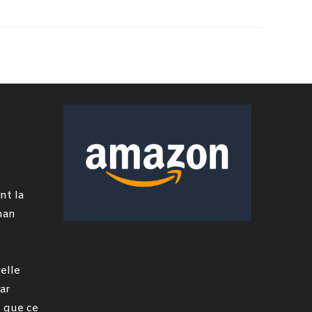
nt la
man
elle
ar
 que ce