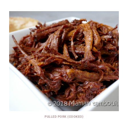
PULLED PORK {COOKEO}