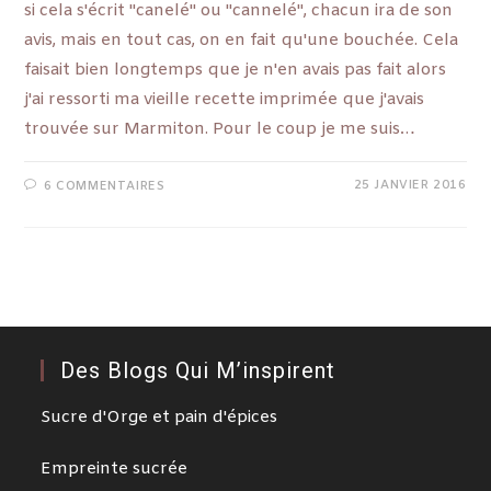
si cela s'écrit "canelé" ou "cannelé", chacun ira de son
avis, mais en tout cas, on en fait qu'une bouchée. Cela
faisait bien longtemps que je n'en avais pas fait alors
j'ai ressorti ma vieille recette imprimée que j'avais
trouvée sur Marmiton. Pour le coup je me suis…
25 JANVIER 2016
6 COMMENTAIRES
Des Blogs Qui M’inspirent
Sucre d'Orge et pain d'épices
Empreinte sucrée