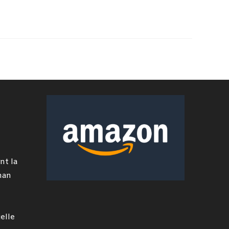
nt la
man
elle