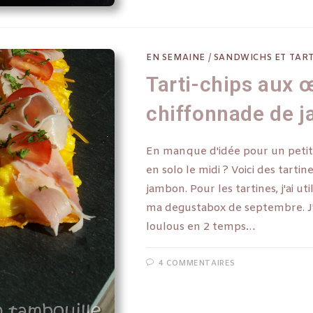
EN SEMAINE
/
SANDWICHS ET TART
Tarti-chips aux œ
chiffonnade de 
En manque d'idée pour un petit
en solo le midi ? Voici des tarti
jambon. Pour les tartines, j'ai ut
ma degustabox de septembre. J'a
loulous en 2 temps…
4 COMMENTAIRES