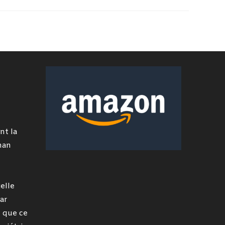
nt la
man
elle
ar
 que ce