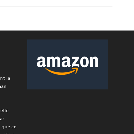
nt la
man
elle
ar
 que ce