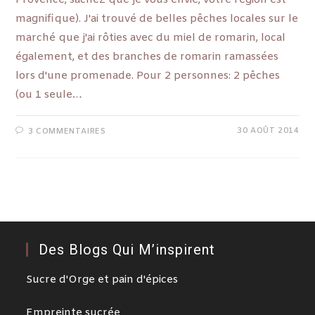
magnifique). J'ai trouvé de belles pêches locales sur le
marché que j'ai rôties avec du miel de romarin, local
également, et des branches de romarin ramassées
lors d'une promenade. Pour 2 personnes: 2 pêches
(ou 1 seule…
30 AOÛT 2014
3 COMMENTAIRES
Des Blogs Qui M’inspirent
Sucre d'Orge et pain d'épices
Empreinte sucrée