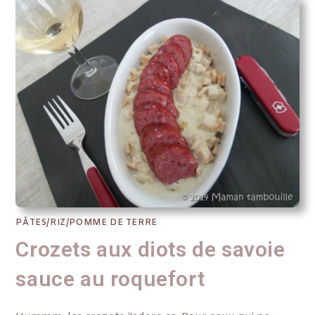
PÂTES/RIZ/POMME DE TERRE
Crozets aux diots de savoie
sauce au roquefort