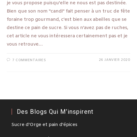
je vous propose puisqu'elle ne nous est pas destinée.
Bien que son nom "candi" fait penser à un truc de fête
foraine trop gourmand, c'est bien aux abeilles que se
destine ce pain de sucre. Si vous n'avez pas de ruches,
cet article ne vous intéressera certainement pas et je
vous retrouve…
26 JANVIER 2020
7 COMMENTAIRES
Des Blogs Qui M’inspirent
Sucre d'Orge et pain d'épices