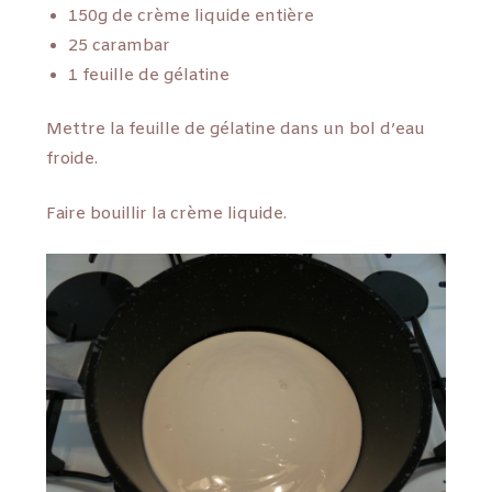
150g de crème liquide entière
25 carambar
1 feuille de gélatine
Mettre la feuille de gélatine dans un bol d’eau
froide.
Faire bouillir la crème liquide.