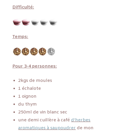
Difficulté:
Temps:
Pour 3-4 personnes:
2kgs de moules
1 échalote
1 oignon
du thym
250ml de vin blanc sec
une demi cuillère à café
d’herbes
aromatiques à saupoudrer
de mon