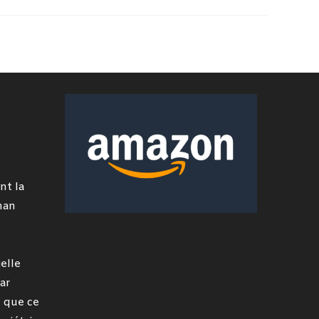
nt la
man
elle
ar
 que ce