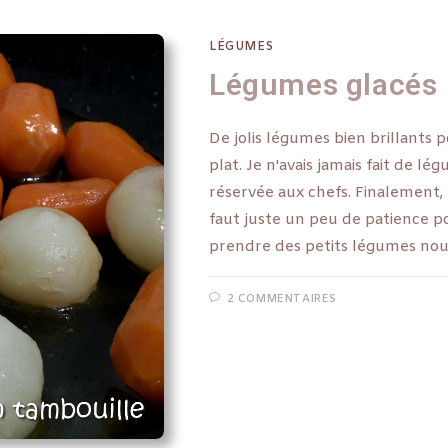
LÉGUMES
Légumes glacés
De jolis légumes bien brillant
plat. Je n'avais jamais fait de 
réservée aux chefs. Finalement, l
faut juste un peu de patience po
prendre des petits légumes nou
2 COMMENTAIRES