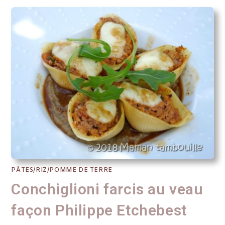
PÂTES/RIZ/POMME DE TERRE
Conchiglioni farcis au veau
façon Philippe Etchebest