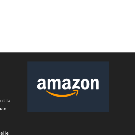
nt la
man
elle