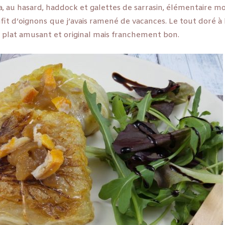
a, au hasard, haddock et galettes de sarrasin, élémentaire mo
fit d’oignons que j’avais ramené de vacances. Le tout doré à
n plat amusant et original mais franchement bon.