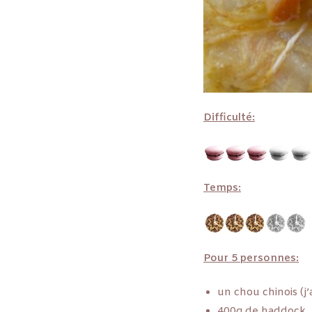
Difficulté:
Temps:
Pour 5 personnes:
un chou chinois (j
400g de haddock