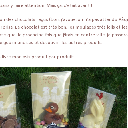
sans y faire attention. Mais ça, c’était avant !
ion des chocolats reçus (bon, j’avoue, on n’a pas attendu Pâq
rise. Le chocolat est très bon, les moulages très jolis et le
e que, la prochaine fois que j’irais en centre ville, je passer
de gourmandises et découvrir les autres produits.
 livre mon avis produit par produit: