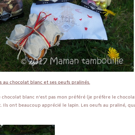
 au chocolat blanc et ses oeufs pralinés.
e chocolat blanc n’est pas mon préféré (je préfère le chocola
Ils ont beaucoup apprécié le lapin. Les oeufs au praliné, qua