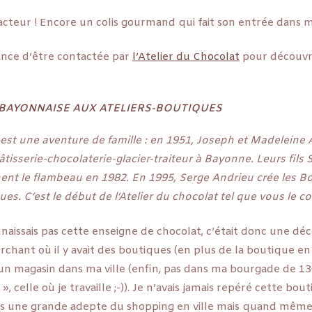
 facteur ! Encore un colis gourmand qui fait son entrée dans 
chance d’être contactée par
l’Atelier du Chocolat
pour découvri
 BAYONNAISE AUX ATELIERS-BOUTIQUES
t est une aventure de famille : en 1951, Joseph et Madeleine
tisserie-chocolaterie-glacier-traiteur à Bayonne. Leurs fils
ent le flambeau en 1982. En 1995, Serge Andrieu crée les 
ques. C’est le début de l’Atelier du chocolat tel que vous le c
nnaissais pas cette enseigne de chocolat, c’était donc une dé
erchant où il y avait des boutiques (en plus de la boutique en 
t un magasin dans ma ville (enfin, pas dans ma bourgade de 1
», celle où je travaille ;-)). Je n’avais jamais repéré cette bout
pas une grande adepte du shopping en ville mais quand même,