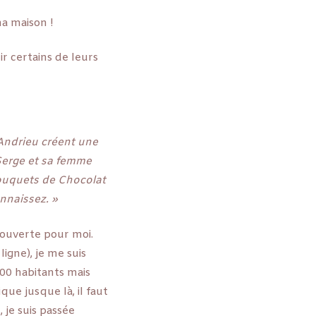
ma maison !
r certains de leurs
 Andrieu créent une
 Serge et sa femme
Bouquets de Chocolat
onnaissez. »
couverte pour moi.
ligne), je me suis
300 habitants mais
ique jusque là, il faut
 je suis passée