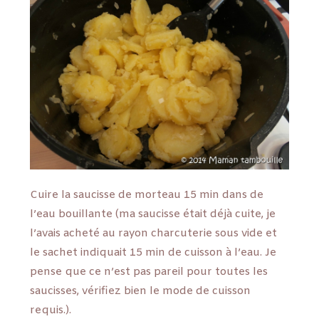
Cuire la saucisse de morteau 15 min dans de
l’eau bouillante (ma saucisse était déjà cuite, je
l’avais acheté au rayon charcuterie sous vide et
le sachet indiquait 15 min de cuisson à l’eau. Je
pense que ce n’est pas pareil pour toutes les
saucisses, vérifiez bien le mode de cuisson
requis.).