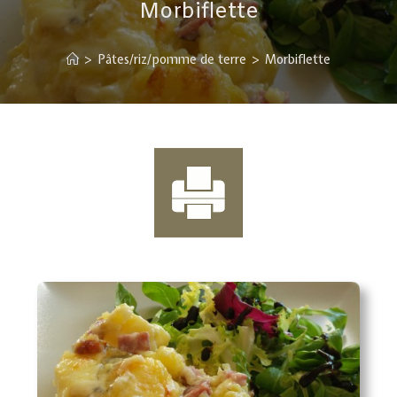
Morbiflette
>
Pâtes/riz/pomme de terre
>
Morbiflette