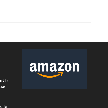
nt la
man
elle