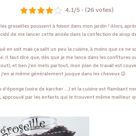
4.1/5 - (26 votes)
es groseilles poussent à foison dans mon jardin ! Alors, après
 décidé de me lancer cette année dans la confection de sirop de
é en soit mais ça salit un peu la cuisine, à moins que ce ne so
Il faut dire que, dès que je me lance dans les confitures o
tout), et ben j’en mets partout, mon plan de travail est couve
, j’en ai même généralement jusque dans les cheveux 😉
 d’éponge (voire de karcher …) et la cuisine est flambant neu
eux, approuvé par les enfants qui le trouvent même meilleur q