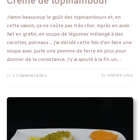
Crème de topinambour
J'aime beaucoup le goût des topinambours et, en
cette saison, ça ne coûte pas très cher. Après en avoir
fait en gratin, en soupe de légumes mélangé à des
carottes, poireaux ... j'ai décidé cette fois d'en faire une
soupe avec juste une pomme de terre en plus pour
donner de la consistance. J'y ai ajouté à la fin un…
21 JANVIER 2016
2 COMMENTAIRES