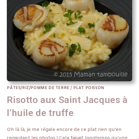
PÂTES/RIZ/POMME DE TERRE
/
PLAT POISSON
Risotto aux Saint Jacques à
l’huile de truffe
Oh là là, je me régale encore de ce plat rien qu'en
regardant les photos ! Cela faisait longtemps qu'une