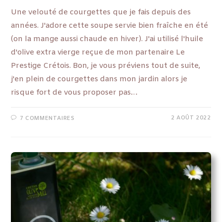
Une velouté de courgettes que je fais depuis des
années. J'adore cette soupe servie bien fraîche en été
(on la mange aussi chaude en hiver). J'ai utilisé l'huile
d'olive extra vierge reçue de mon partenaire Le
Prestige Crétois. Bon, je vous préviens tout de suite,
j'en plein de courgettes dans mon jardin alors je
risque fort de vous proposer pas…
2 AOÛT 2022
7 COMMENTAIRES