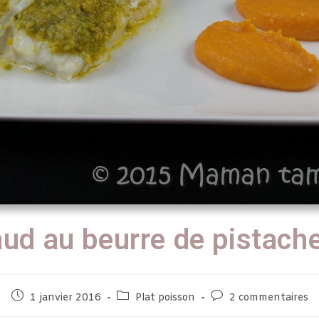
aud au beurre de pistache
1 janvier 2016
Plat poisson
2 commentaires