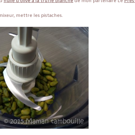
d’
huile d’olive à la truffe blanche
de mon partenaire Le
Pres
ixeur, mettre les pistaches.