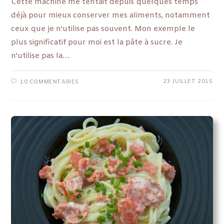
Cette machine me tentait depuis quelques temps
déjà pour mieux conserver mes aliments, notamment
ceux que je n'utilise pas souvent. Mon exemple le
plus significatif pour moi est la pâte à sucre. Je
n'utilise pas la…
23 JUILLET 2015
10 COMMENTAIRES