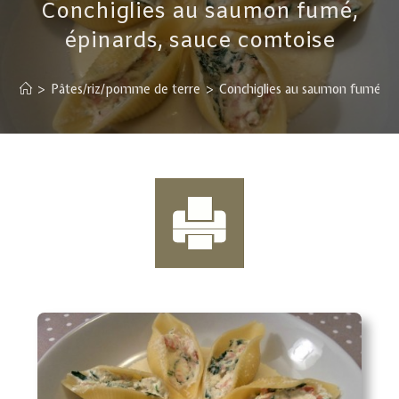
Conchiglies au saumon fumé,
épinards, sauce comtoise
>
Pâtes/riz/pomme de terre
>
Conchiglies au saumon fumé, ép