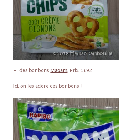
des bonbons
Maoam
. Prix: 1€92
Ici, on les adore ces bonbons !