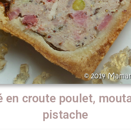
é en croute poulet, mouta
pistache