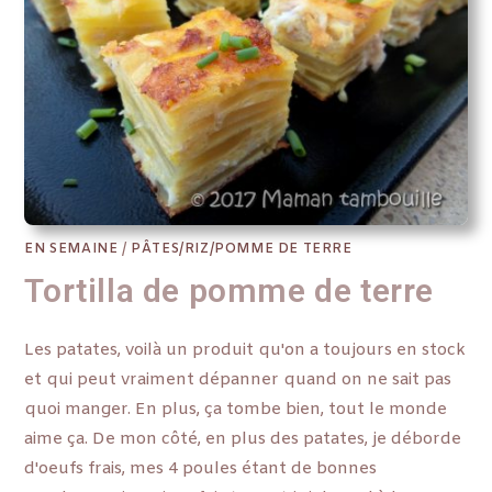
EN SEMAINE
/
PÂTES/RIZ/POMME DE TERRE
Tortilla de pomme de terre
Les patates, voilà un produit qu'on a toujours en stock
et qui peut vraiment dépanner quand on ne sait pas
quoi manger. En plus, ça tombe bien, tout le monde
aime ça. De mon côté, en plus des patates, je déborde
d'oeufs frais, mes 4 poules étant de bonnes