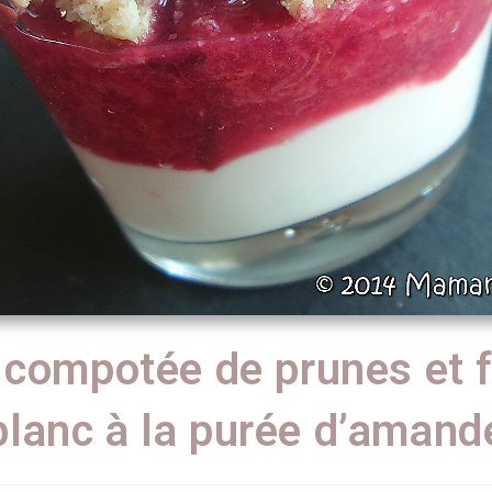
 compotée de prunes et
blanc à la purée d’amand