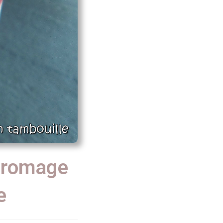
 fromage
e