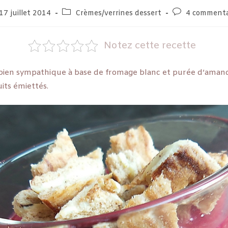
17 juillet 2014
Crèmes/verrines dessert
4 commenta
Notez cette recette
 bien sympathique à base de fromage blanc et purée d’ama
its émiettés.