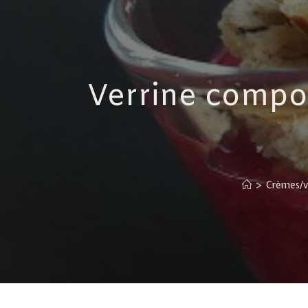
Verrine compot
>
Crèmes/ve