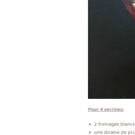
Pour 4 verrines:
2 fromages blancs
une dizaine de pr