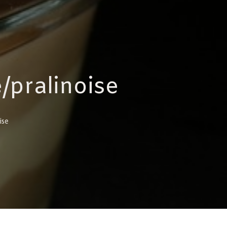
/pralinoise
ise