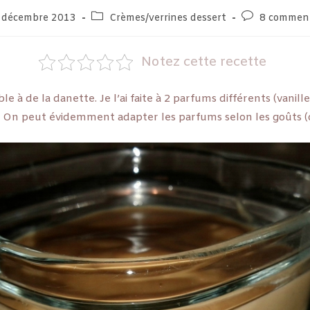
 décembre 2013
Crèmes/verrines dessert
8 comment
Notez cette recette
 à de la danette. Je l’ai faite à 2 parfums différents (vanille 
 On peut évidemment adapter les parfums selon les goûts (c