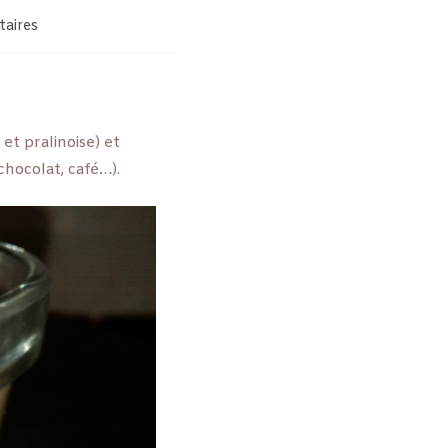
aires
et pralinoise) et
hocolat, café…).