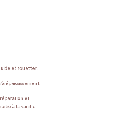
quide et fouetter.
’à épaississement.
préparation et
tié à la vanille.