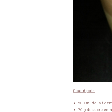
Pour 6 pots:
500 ml de lait de
70 g de sucre en 