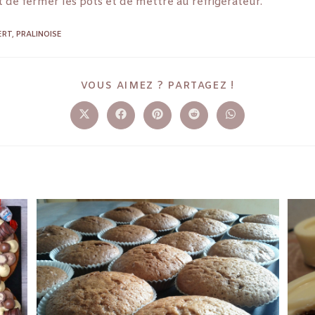
nt de fermer les pots et de mettre au réfrigérateur.
ERT
,
PRALINOISE
VOUS AIMEZ ? PARTAGEZ !