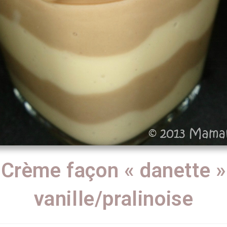
Crème façon « danette »
vanille/pralinoise