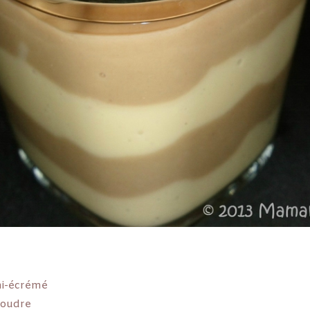
mi-écrémé
poudre