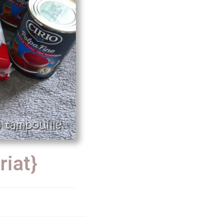
riat}