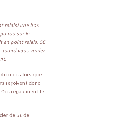
nt relais) une box
épandu sur le
 en point relais, 5€
r quand vous voulez.
nt.
 du mois alors que
ers reçoivent donc
. On a également le
cier de 5€ de