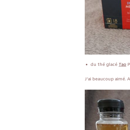
du thé glacé
Tao
P
J’ai beaucoup aimé. A 