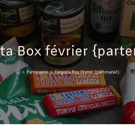
a Box février {parte
>
Partenaires
>
Degusta Box février {partenariat}