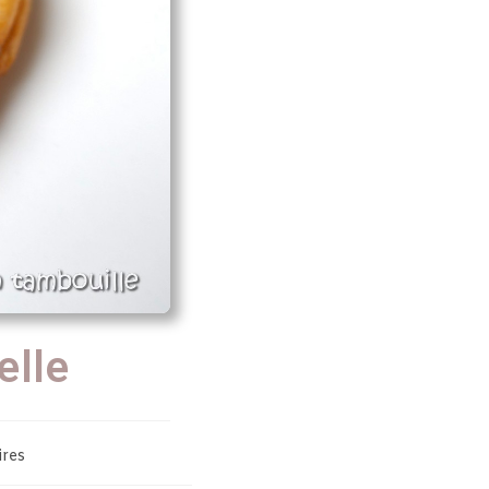
elle
res