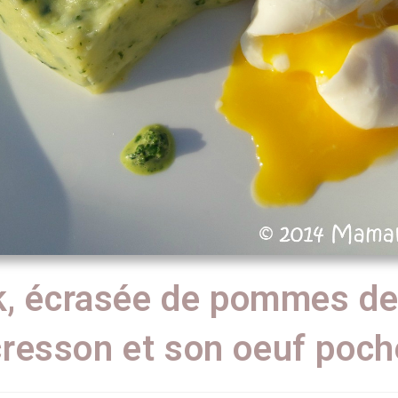
, écrasée de pommes de 
cresson et son oeuf poch