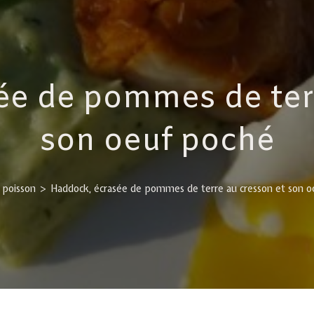
ée de pommes de terr
son oeuf poché
 poisson
>
Haddock, écrasée de pommes de terre au cresson et son o