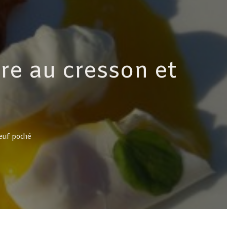
e au cresson et
euf poché