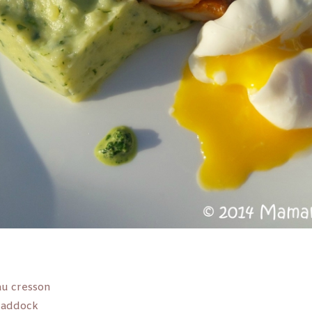
au cresson
 haddock