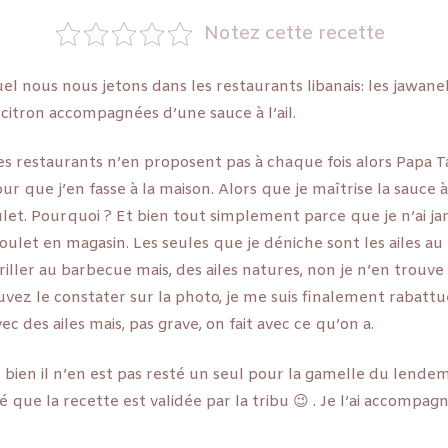
Notez cette recette
uel nous nous jetons dans les restaurants libanais: les jawaneh
 citron accompagnées d’une sauce à l’ail.
s restaurants n’en proposent pas à chaque fois alors Papa 
 que j’en fasse à la maison. Alors que je maîtrise la sauce à l’
ulet. Pourquoi ? Et bien tout simplement parce que je n’ai ja
poulet en magasin. Les seules que je déniche sont les ailes au
riller au barbecue mais, des ailes natures, non je n’en trou
ez le constater sur la photo, je me suis finalement rabattue
ec des ailes mais, pas grave, on fait avec ce qu’on a.
 bien il n’en est pas resté un seul pour la gamelle du lende
té que la recette est validée par la tribu 😉 . Je l’ai accomp