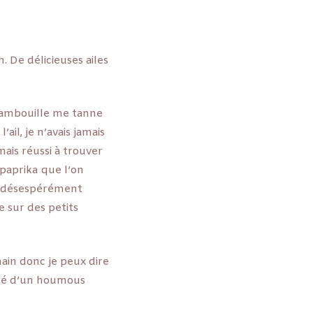
. De délicieuses ailes
Tambouille me tanne
ail, je n’avais jamais
mais réussi à trouver
 paprika que l’on
ve désespérément
 sur des petits
main donc je peux dire
agné d’un houmous