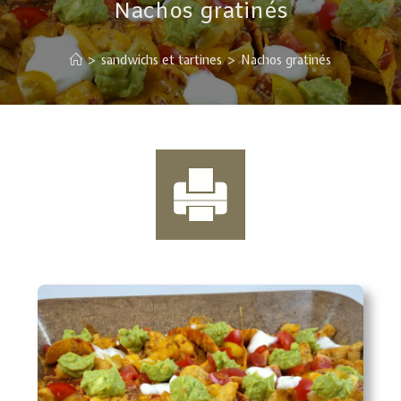
Nachos gratinés
>
sandwichs et tartines
>
Nachos gratinés