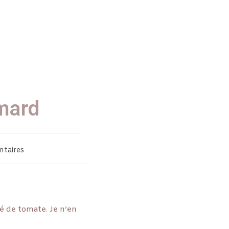
mard
taires
é de tomate. Je n’en