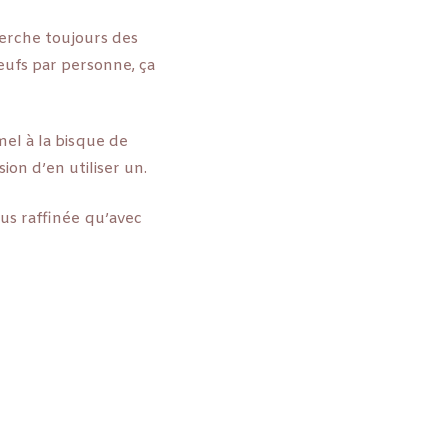
erche toujours des
2 œufs par personne, ça
mel à la bisque de
asion d’en utiliser un.
lus raffinée qu’avec