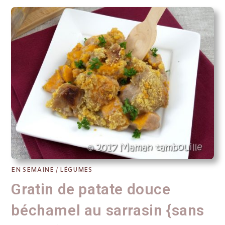
EN SEMAINE
/
LÉGUMES
Gratin de patate douce
béchamel au sarrasin {sans