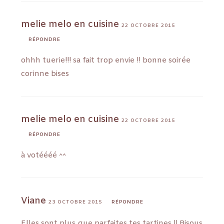
melie melo en cuisine
22 OCTOBRE 2015
RÉPONDRE
ohhh tuerie!!! sa fait trop envie !! bonne soirée
corinne bises
melie melo en cuisine
22 OCTOBRE 2015
RÉPONDRE
à votéééé ^^
Viane
23 OCTOBRE 2015
RÉPONDRE
Elles sont plus que parfaites tes tartines !! Bisous